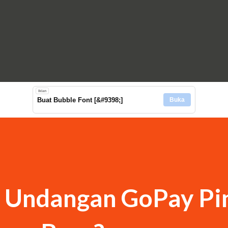
Langsung ke konten utama
Iklan
Buat Bubble Font [&#9398;]
Buka
 Undangan GoPay Pi