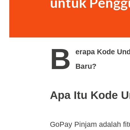
untuk Pengg
B
erapa Kode Un
Baru?
Apa Itu Kode 
GoPay Pinjam adalah fit