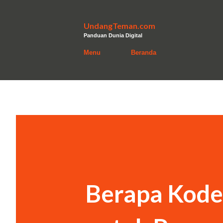
UndangTeman.com
Panduan Dunia Digital
Menu
Beranda
Berapa Kode