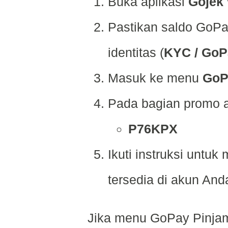
Buka aplikasi
Gojek
Pastikan saldo GoPay
identitas (
KYC / GoP
Masuk ke menu
GoP
Pada bagian promo 
P76KPX
Ikuti instruksi untuk
tersedia di akun And
Jika menu GoPay Pinjam