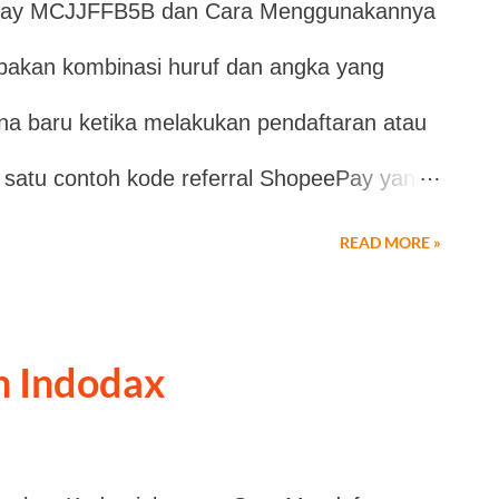
ePay MCJJFFB5B dan Cara Menggunakannya
dapat berbeda pada setiap pengguna. Cara
pakan kombinasi huruf dan angka yang
opee PayLater Apabila akun Anda
a baru ketika melakukan pendaftaran atau
langkah-langkahnya cukup mudah. Buka
ah satu contoh kode referral ShopeePay yang
nu aktivasi Shopee PayLater. Masukkan kode
B5B . Kode tersebut berfungsi sebagai
ersedia kol...
READ MORE »
ungkan pengguna baru dengan pengguna
lam program tertentu, penggunaan kode
n Indodax
esempatan memperoleh promo, voucher,
nnya sesuai syarat dan ketentuan yang