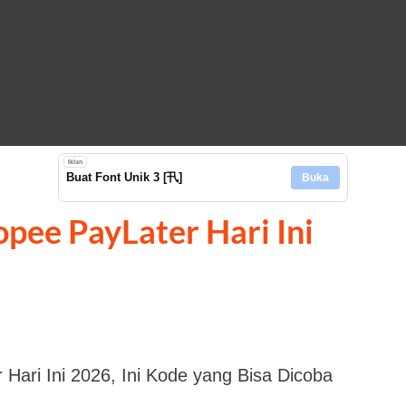
Langsung ke konten utama
Iklan
Buat Font Unik 3 [卂]
Buka
opee PayLater Hari Ini
Hari Ini 2026, Ini Kode yang Bisa Dicoba