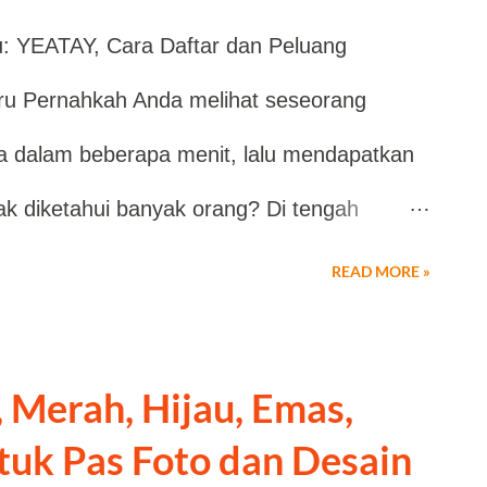
u: YEATAY, Cara Daftar dan Peluang
 tunggu hasil evaluasi. Perlu diketahui
u Pernahkah Anda melihat seseorang
 tidak menjamin pengajuan disetujui .
a dalam beberapa menit, lalu mendapatkan
rdasarkan hasil verifikasi, kelengkapan data,
k diketahui banyak orang? Di tengah
Apabila Anda ingin mendapatkan informasi
ia, ada satu fitur yang sering terlewat oleh
berbagai aplikasi dan layanan digital, Anda
READ MORE »
itur ini dapat memberikan manfaat lebih
. Banyak orang terburu-buru membuat
 Merah, Hijau, Emas,
etail kecil yang sebenarnya berpotensi
tuk Pas Foto dan Desain
an. Akibatnya, mereka baru mengetahui