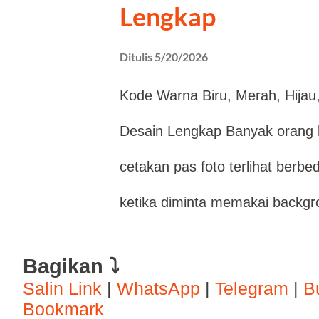
Lengkap
informasi tersebut setelah aku
Ditulis
5/20/2026
lewat. Fenomena ini cukup ser
Kode Warna Biru, Merah, Hijau
Mereka fokus pada proses registr
Desain Lengkap Banyak orang b
rekening, tetapi tidak menyada
cetakan pas foto terlihat berbe
dapat dimanfaatkan saat menda
ketika diminta memakai backgr
kode referral SeaBank menjadi 
tetapi warna yang dipilih justru 
Bagikan ⤵
standar. Di sisi lain, pencarian
Salin Link
|
WhatsApp
|
Telegram
|
B
Bookmark
warna emas elegan”, hingga “