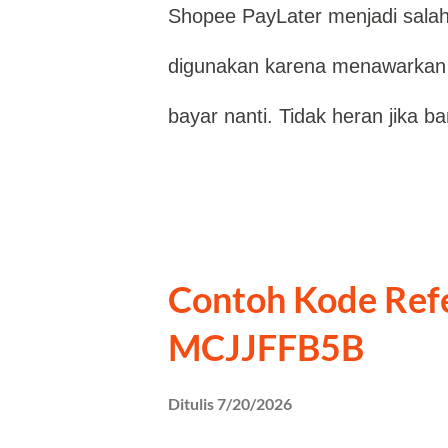
g
Shopee PayLater menjadi sala
a
digunakan karena menawarkan
n
bayar nanti. Tidak heran jika 
Shopee PayLater hari ini untuk 
program referral sedang tersed
berikut kode yang dapat dicob
Contoh Kode Ref
SPL2194547053483467806 Perl
MCJJFFB5B
referral tetap mengikuti syarat
Ditulis
7/20/2026
Shopee. Tidak semua akun ak