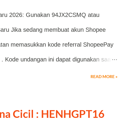
u kode undangan yang menghubungkan akun
baru 2026: Gunakan 94JX2CSMQ atau
embagikan kode tersebut. Dalam beberapa
aru Jika sedang membuat akun Shopee
ma dapat memperoleh manfaat tertentu
atan memasukkan kode referral ShopeePay
 ketentuan yang berlaku. Namun, perlu
Kode undangan ini dapat digunakan saat
misi, hadiah, atau promosi dapat berubah
luang memberikan berbagai keuntungan
gguna disarankan ...
READ MORE »
atau promo khusus sesuai ketentuan yang
na baru. ShopeePay merupakan dompet
ana Cicil : HENHGPT16
 di Indonesia. Layanan ini memudahkan