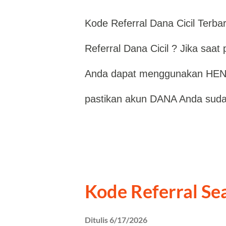
pengguna untuk membayar belan
Kode Referral Dana Cicil Ter
saldo, hingga berbagai transaks
Referral Dana Cicil ? Jika saat
Kode Referral ShopeePay 2026 
Anda dapat menggunakan HEN
membuat akun baru: 94JX2CS
pastikan akun DANA Anda suda
pada tahap pendaftaran agar 
sesuai dengan identitas asli. H
tersedia, sesuai kebijakan Shop
sepenuhnya bergantung pada pr
Menggunakan Kode Referral Sho
menggunakannya cukup mudah.
Kode Referral S
DANA Cicil apabila sudah tersed
Ditulis
6/17/2026
masukkan kode referral HENHGP