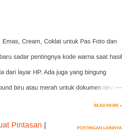
n selesai dibuat dan kesempatan itu sudah
ing terjadi pada pengguna baru SeaBank.
, Emas, Cream, Coklat untuk Pas Foto dan
asi, verifikasi identitas, dan aktivasi
aru sadar pentingnya kode warna saat hasil
ri bahwa terdapat program referral yang
da dari layar HP. Ada juga yang bingung
ftar. Karena itulah, memahami cara kerja
ound biru atau merah untuk dokumen resmi,
penting...
terlalu gelap, pucat, atau tidak sesuai
READ MORE »
 seperti “kode warna cream aesthetic”, “kode
uat Pintasan
|
POSTINGAN LAINNYA
kode warna HTML” terus meningkat karena