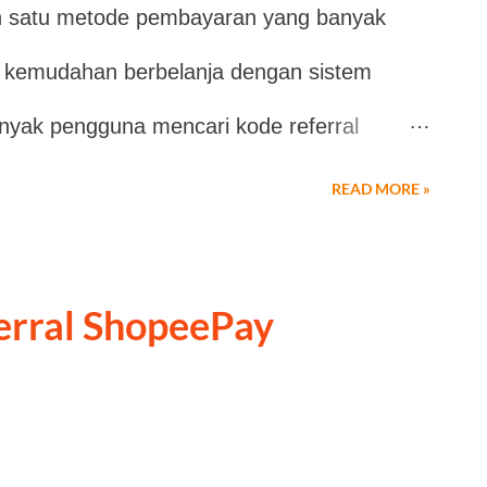
h satu metode pembayaran yang banyak
 kemudahan berbelanja dengan sistem
banyak pengguna mencari kode referral
digunakan saat proses aktivasi apabila
READ MORE »
ia. Jika Anda sedang mencari kode terbaru,
a: Kode Referral Shopee PayLater:
erral ShopeePay
u diketahui bahwa penggunaan kode
 dan ketentuan yang berlaku dari pihak
an mendapatkan kolom untuk memasukkan