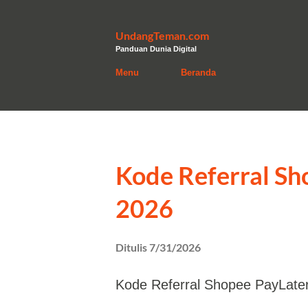
UndangTeman.com
Panduan Dunia Digital
Menu
Beranda
P
o
Kode Referral Sh
s
2026
t
i
Ditulis
7/31/2026
n
Kode Referral Shopee PayLater 